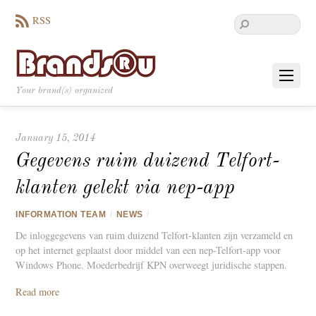
RSS
Your brand(s) organized
January 15, 2014
Gegevens ruim duizend Telfort-
klanten gelekt via nep-app
INFORMATION TEAM
/
NEWS
/
De inloggegevens van ruim duizend Telfort-klanten zijn verzameld en
op het internet geplaatst door middel van een nep-Telfort-app voor
Windows Phone. Moederbedrijf KPN overweegt juridische stappen.
Read more